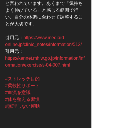
と言われています。あくまで「気持ち
よく伸びている」と感じる範囲で行
い、自分の体調に合わせて調整するこ
とが大切です。
引用元：
https://www.mediaid-
online.jp/clinic_notes/information/512/
引用元：
https://kennet.mhlw.go.jp/information/inf
ormation/exercise/s-04-007.html
#ストレッチ目的
#柔軟性サポート
#血流を意識
#体を整える習慣
#無理しない運動