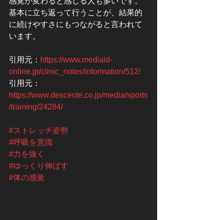
感覚が変わると感じる人も多いです。
基本に立ち返って行うことが、結果的
に続けやすさにもつながると言われて
います。
引用元：
https://www.mediaid-
online.jp/clinic_notes/information/512/
引用元：
https://www.descente.co.jp/media/sports
/training/24284/
#ストレッチ姿勢
#呼吸を意識
#力を抜く
#ゆっくり伸ばす
#体の感覚