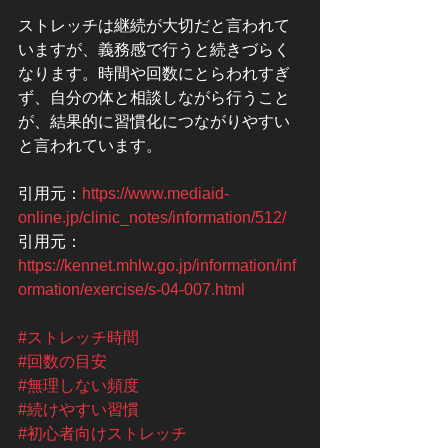
ストレッチは継続が大切だと言われて
いますが、義務感で行うと続きづらく
なります。時間や回数にとらわれすぎ
ず、自分の体と相談しながら行うこと
が、結果的に習慣化につながりやすい
と言われています。
引用元：
https://www.mediaid-
online.jp/clinic_notes/information/512/
引用元：
https://kennet.mhlw.go.jp/information/inf
ormation/exercise/s-04-007.html
#ストレッチ時間
#回数の目安
#無理しない頻度
#続けやすい習慣
#初心者向けストレッチ