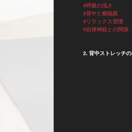
#呼吸の浅さ
#背中と横隔膜
#リラックス習慣
#自律神経との関係
2. 背中ストレッチ