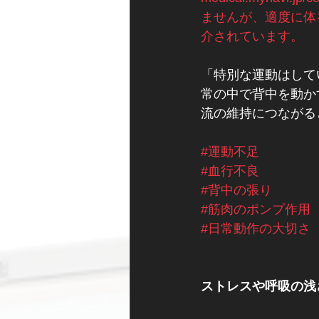
ませんが、適度に体
介されています。
「特別な運動はして
常の中で背中を動か
流の維持につながる
#運動不足
#血行不良
#背中の張り
#筋肉のポンプ作用
#日常動作の大切さ
ストレスや呼吸の浅