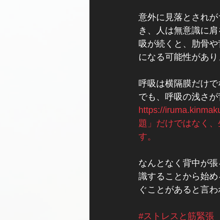
意外に見落とされが
き、人は無意識に肩
吸が続くと、肋骨や
になる可能性があり
呼吸は横隔膜だけで
でも、呼吸の浅さが
https://iruma.
題」だけではなく、
す。
なんとなく背中が張
識することから始め
ぐことがあると言わ
#ストレスと筋緊張