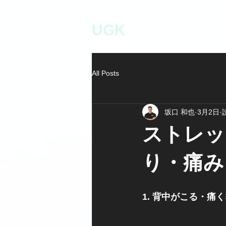
personal fitness studio
UGK
All Posts
坂口 和也
3月2日
ストレッ
り・痛み
1. 背中がこる・痛