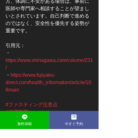
方、体調に不安がある場合は、事前に
医師や専門家へ相談することが望まし
いとされています。自己判断で進める
のではなく、安全性を優先する姿勢が
重要です。
引用元：
・
https://www.shinagawa.com/column/231
/
・
https://www.fujiyaku-
direct.com/health_information/article/10
8main
#ファスティング注意点
#体調管理
#リスク理解
無料体験
今すぐ予約
#無理をしない
#専門家相談