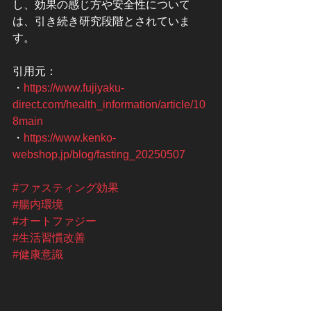
し、効果の感じ方や安全性について
は、引き続き研究段階とされていま
す。
引用元：
・
https://www.fujiyaku-
direct.com/health_information/article/10
8main
・
https://www.kenko-
webshop.jp/blog/fasting_20250507
#ファスティング効果
#腸内環境
#オートファジー
#生活習慣改善
#健康意識