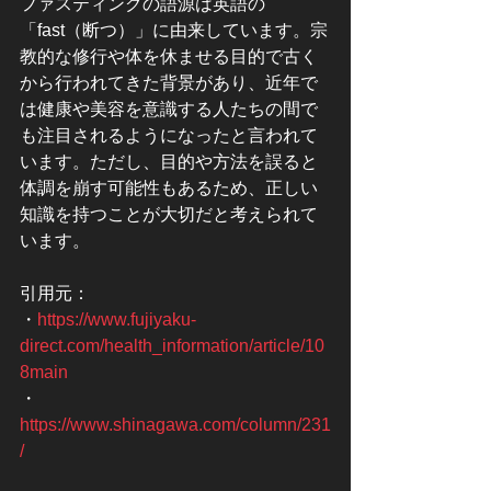
ファスティングの語源は英語の
「fast（断つ）」に由来しています。宗
教的な修行や体を休ませる目的で古く
から行われてきた背景があり、近年で
は健康や美容を意識する人たちの間で
も注目されるようになったと言われて
います。ただし、目的や方法を誤ると
体調を崩す可能性もあるため、正しい
知識を持つことが大切だと考えられて
います。
引用元：
・
https://www.fujiyaku-
direct.com/health_information/article/10
8main
・
https://www.shinagawa.com/column/231
/