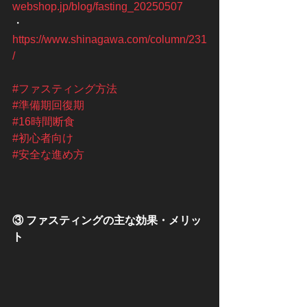
webshop.jp/blog/fasting_20250507
・
https://www.shinagawa.com/column/231
/
#ファスティング方法
#準備期回復期
#16時間断食
#初心者向け
#安全な進め方
③ ファスティングの主な効果・メリッ
ト