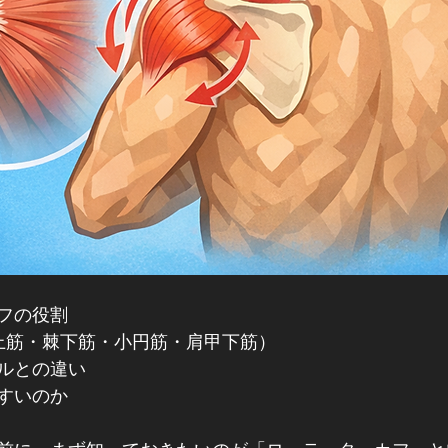
フの役割
上筋・棘下筋・小円筋・肩甲下筋）
ルとの違い
すいのか