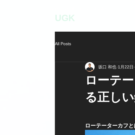
personal fitness studio
UGK
All Posts
坂口 和也
1月22日
ローテー
る正しい
ローテーターカフと