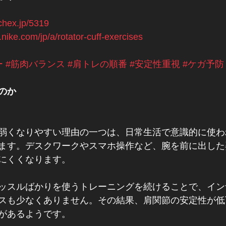
tchex.jp/5319
.nike.com/jp/a/rotator-cuff-exercises
ー
#筋肉バランス
#肩トレの順番
#安定性重視
#ケガ予防
のか
弱くなりやすい理由の一つは、日常生活で意識的に使わ
ます。デスクワークやスマホ操作など、腕を前に出した
にくくなります。
ッスルばかりを使うトレーニングを続けることで、イン
スも少なくありません。その結果、肩関節の安定性が低
があるようです。