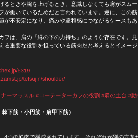
げるときや腕を上げるとき、意識しなくても肩がスムー
フが働いているためだと言われています。逆に、この筋
節が不安定になり、痛みや違和感につながるケースもあ
カフは、肩の「縁の下の力持ち」のような存在です。見
える重要な役割を担っている筋肉だと考えるとイメージ
tchex.jp/5319
zamst.jp/tetsujin/shoulder/
ンナーマッスル
#ローテーターカフの役割
#肩の土台
#
・棘下筋・小円筋・肩甲下筋）
、4つの筋肉で構成されています。それぞれが別の方向