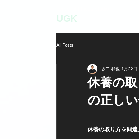
personal fitness studio
UGK
All Posts
坂口 和也
1月22日
休養の取
の正しい
休養の取り方を間違