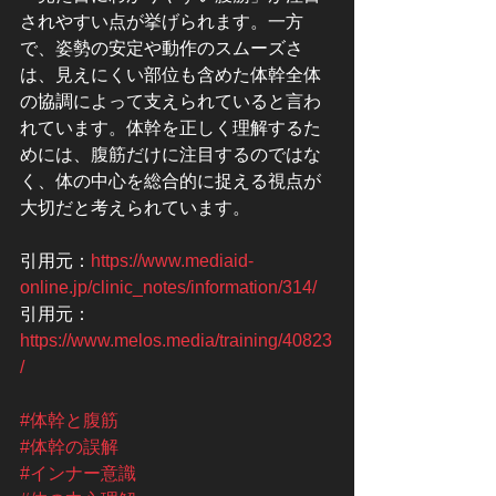
されやすい点が挙げられます。一方
で、姿勢の安定や動作のスムーズさ
は、見えにくい部位も含めた体幹全体
の協調によって支えられていると言わ
れています。体幹を正しく理解するた
めには、腹筋だけに注目するのではな
く、体の中心を総合的に捉える視点が
大切だと考えられています。
引用元：
https://www.mediaid-
online.jp/clinic_notes/information/314/
引用元：
https://www.melos.media/training/40823
/
#体幹と腹筋
#体幹の誤解
#インナー意識