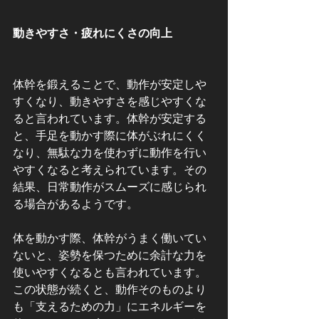
動きやすさ・疲れにくさの向上
体幹を鍛えることで、動作が安定しや
すくなり、動きやすさを感じやすくな
ると言われています。体幹が安定する
と、手足を動かす際に体がぶれにくく
なり、無駄な力を使わずに動作を行い
やすくなると考えられています。その
結果、日常動作がスムーズに感じられ
る場合があるようです。
体を動かす際、体幹がうまく働いてい
ないと、姿勢を保つために余計な力を
使いやすくなるとも言われています。
この状態が続くと、動作そのものより
も「支えるための力」にエネルギーを