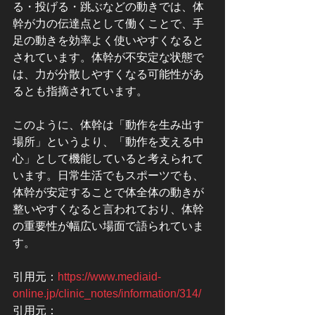
る・投げる・跳ぶなどの動きでは、体
幹が力の伝達点として働くことで、手
足の動きを効率よく使いやすくなると
されています。体幹が不安定な状態で
は、力が分散しやすくなる可能性があ
るとも指摘されています。
このように、体幹は「動作を生み出す
場所」というより、「動作を支える中
心」として機能していると考えられて
います。日常生活でもスポーツでも、
体幹が安定することで体全体の動きが
整いやすくなると言われており、体幹
の重要性が幅広い場面で語られていま
す。
引用元：
https://www.mediaid-
online.jp/clinic_notes/information/314/
引用元：