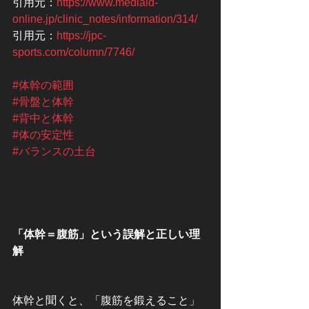
引用元：
https://www.mediaid-
online.jp/clinic_notes/information/314/
引用元：
https://jpc-
sports.com/column/7746/
#体幹の範囲
#骨盤と体幹
#背中と体幹
#体の安定性
#バランスの土台
「体幹＝腹筋」という誤解と正しい理
解
体幹と聞くと、「腹筋を鍛えること」