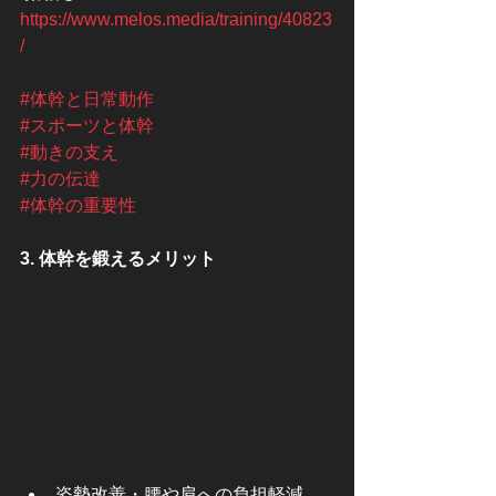
https://www.melos.media/training/40823
/
#体幹と日常動作
#スポーツと体幹
#動きの支え
#力の伝達
#体幹の重要性
3. 体幹を鍛えるメリット
姿勢改善・腰や肩への負担軽減