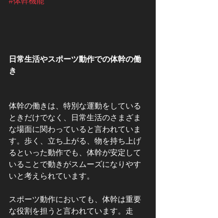
#体幹機能
日常生活やスポーツ動作での体幹の働
き
体幹の働きは、特別な運動をしている
ときだけでなく、日常生活のさまざま
な場面に関わっていると言われていま
す。歩く、立ち上がる、物を持ち上げ
るといった動作でも、体幹が安定して
いることで動きがスムーズになりやす
いと考えられています。
スポーツ動作においても、体幹は重要
な役割を担うと言われています。走