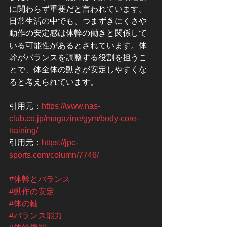
に関わらず重要だと言われています。
日常生活の中でも、つまずきにくさや
動作の安定感は体幹の働きと関係して
いる可能性があるとされています。体
幹がバランスを調整する役割を担うこ
とで、体全体の動きが安定しやすくな
ると考えられています。
引用元：
https://www.nas-
club.co.jp/magazine/gym/body-core-
training/
引用元：
https://jpc-
sports.com/column/7746/
#体幹とバランス
#動作の安定
#体の軸
#バランス能力