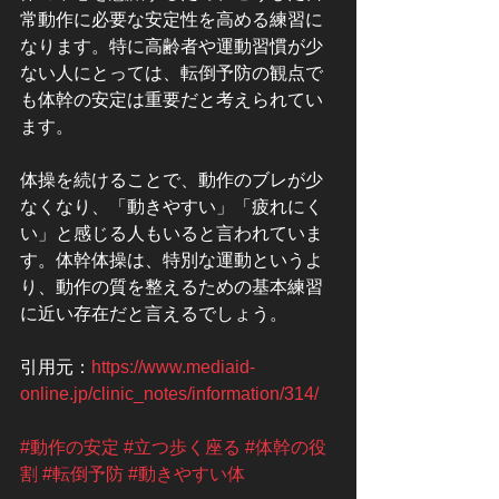
常動作に必要な安定性を高める練習に
なります。特に高齢者や運動習慣が少
ない人にとっては、転倒予防の観点で
も体幹の安定は重要だと考えられてい
ます。
体操を続けることで、動作のブレが少
なくなり、「動きやすい」「疲れにく
い」と感じる人もいると言われていま
す。体幹体操は、特別な運動というよ
り、動作の質を整えるための基本練習
に近い存在だと言えるでしょう。
引用元：
https://www.mediaid-
online.jp/clinic_notes/information/314/
#動作の安定
#立つ歩く座る
#体幹の役
割
#転倒予防
#動きやすい体