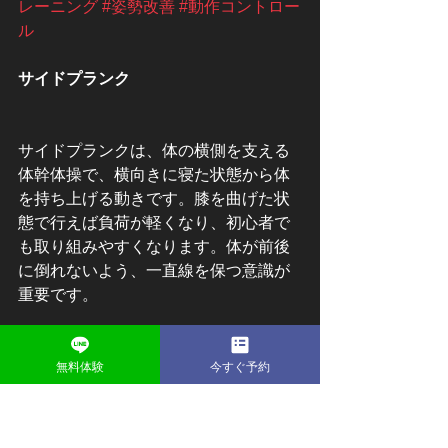
レーニング
#姿勢改善
#動作コントロー
ル
サイドプランク
サイドプランクは、体の横側を支える
体幹体操で、横向きに寝た状態から体
を持ち上げる動きです。膝を曲げた状
態で行えば負荷が軽くなり、初心者で
も取り組みやすくなります。体が前後
に倒れないよう、一直線を保つ意識が
重要です。
この体操では、腹斜筋や体の側面の筋
肉が働くと言われています。これらの
無料体験
今すぐ予約
筋肉は、体のひねりやバランス維持に
関係しており、体幹の安定性を高める
ために欠かせない存在です。左右差を