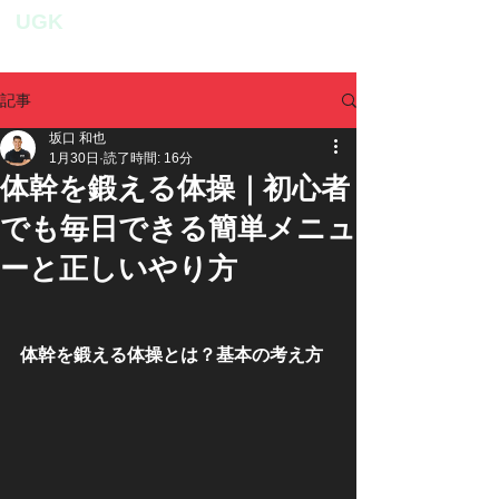
UGK
personal fitness studio
記事
坂口 和也
1月30日
読了時間: 16分
体幹を鍛える体操｜初心者
でも毎日できる簡単メニュ
ーと正しいやり方
体幹を鍛える体操とは？基本の考え方