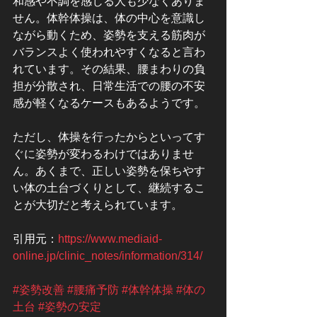
和感や不調を感じる人も少なくありま
せん。体幹体操は、体の中心を意識し
ながら動くため、姿勢を支える筋肉が
バランスよく使われやすくなると言わ
れています。その結果、腰まわりの負
担が分散され、日常生活での腰の不安
感が軽くなるケースもあるようです。
ただし、体操を行ったからといってす
ぐに姿勢が変わるわけではありませ
ん。あくまで、正しい姿勢を保ちやす
い体の土台づくりとして、継続するこ
とが大切だと考えられています。
引用元：
https://www.mediaid-
online.jp/clinic_notes/information/314/
#姿勢改善
#腰痛予防
#体幹体操
#体の
土台
#姿勢の安定