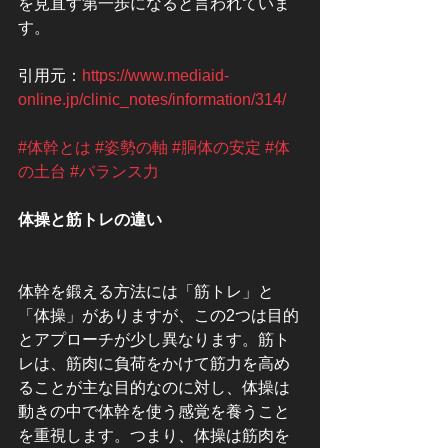
を見直す第一歩になると言われていま
す。
引用元：
https://www.mediaid-
online.jp/clinic_notes/information/314/
#体幹とは
#姿勢の軸
#胴体の安定
#体
の土台
#バランス力
体操と筋トレの違い
体幹を鍛える方法には「筋トレ」と
「体操」がありますが、この2つは目的
とアプローチが少し異なります。筋ト
レは、筋肉に負荷をかけて筋力を高め
ることが主な目的なのに対し、体操は
動きの中で体幹を使う感覚を養うこと
を重視します。つまり、体操は筋肉を