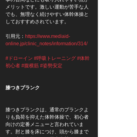
メリットです。激しい運動が苦手な人
でも、無理なく続けやすい体幹体操と
しておすすめされています。
引用元：
https://www.mediaid-
online.jp/clinic_notes/information/314/
#ドローイン
#呼吸トレーニング
#体幹
初心者
#腹横筋
#姿勢安定
膝つきプランク
膝つきプランクは、通常のプランクよ
りも負荷を抑えた体幹体操で、初心者
向けの定番メニューと言われていま
す。肘と膝を床につけ、頭から膝まで