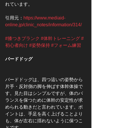
れています。
引用元：
https://www.mediaid-
online.jp/clinic_notes/information/314/
#膝つきプランク
#体幹トレーニング
#
初心者向け
#姿勢保持
#フォーム練習
バードドッグ
バードドッグは、四つ這いの姿勢から
片手・反対側の脚を伸ばす体幹体操で
す。見た目はシンプルですが、体のバ
ランスを保つために体幹の安定性が求
められる動きだと言われています。ポ
イントは、手足を高く上げることより
も、体が左右に揺れないように保つこ
とです。