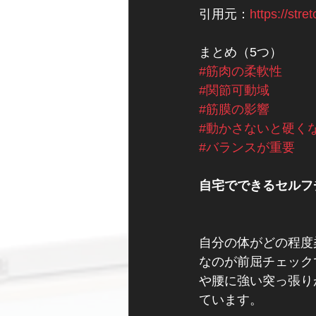
引用元：
https://stre
まとめ（5つ）
#筋肉の柔軟性
#関節可動域
#筋膜の影響
#動かさないと硬く
#バランスが重要
自宅でできるセルフ
自分の体がどの程度
なのが前屈チェック
や腰に強い突っ張り
ています。