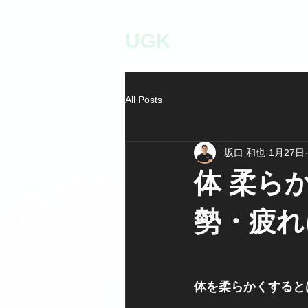
personal fitness studio
UGK
All Posts
坂口 和也
1月27日
体 柔ら
勢・疲れ
体を柔らかくすると