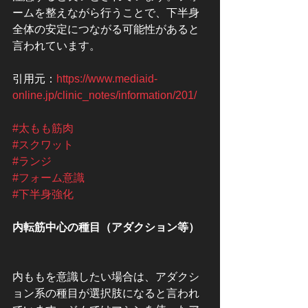
ームを整えながら行うことで、下半身
全体の安定につながる可能性があると
言われています。
引用元：
https://www.mediaid-
online.jp/clinic_notes/information/201/
#太もも筋肉
#スクワット
#ランジ
#フォーム意識
#下半身強化
内転筋中心の種目（アダクション等）
内ももを意識したい場合は、アダクシ
ョン系の種目が選択肢になると言われ