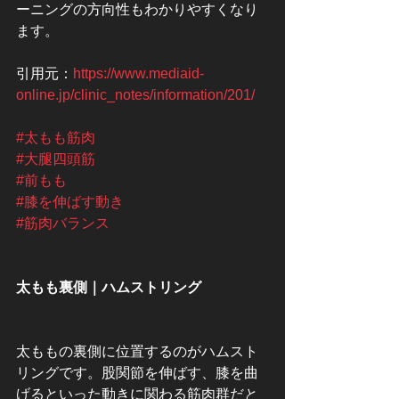
ーニングの方向性もわかりやすくなり
ます。
引用元：
https://www.mediaid-
online.jp/clinic_notes/information/201/
#太もも筋肉
#大腿四頭筋
#前もも
#膝を伸ばす動き
#筋肉バランス
太もも裏側｜ハムストリング
太ももの裏側に位置するのがハムスト
リングです。股関節を伸ばす、膝を曲
げるといった動きに関わる筋肉群だと