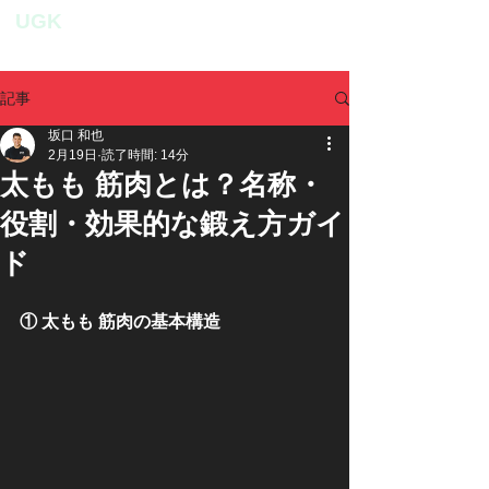
UGK
personal fitness studio
記事
坂口 和也
2月19日
読了時間: 14分
太もも 筋肉とは？名称・
役割・効果的な鍛え方ガイ
ド
① 太もも 筋肉の基本構造