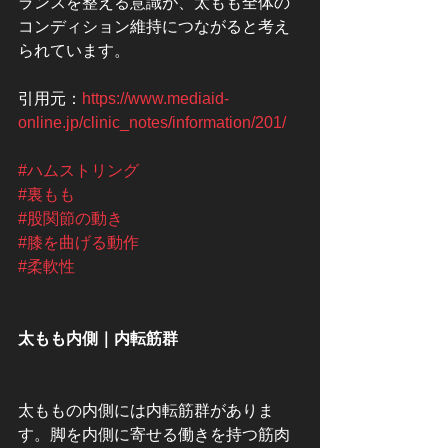
ランスを整える意識が、太もも全体の
コンディション維持につながると考え
られています。
引用元：
https://www.mediaid-
online.jp/clinic_notes/information/201/
#ハムストリング
#裏もも
#股関節の動き
#膝を曲げる動作
#柔軟性
太もも内側｜内転筋群
太ももの内側には内転筋群がありま
す。脚を内側に寄せる働きを持つ筋肉