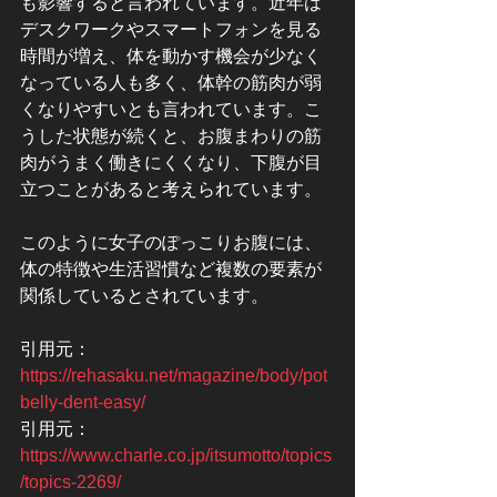
も影響すると言われています。近年は
デスクワークやスマートフォンを見る
時間が増え、体を動かす機会が少なく
なっている人も多く、体幹の筋肉が弱
くなりやすいとも言われています。こ
うした状態が続くと、お腹まわりの筋
肉がうまく働きにくくなり、下腹が目
立つことがあると考えられています。
このように女子のぽっこりお腹には、
体の特徴や生活習慣など複数の要素が
関係しているとされています。
引用元：
https://rehasaku.net/magazine/body/pot
belly-dent-easy/
引用元：
https://www.charle.co.jp/itsumotto/topics
/topics-2269/