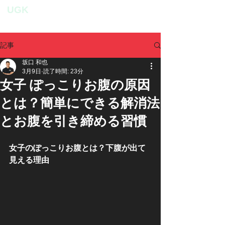
UGK
personal fitness studio
記事
坂口 和也
3月9日
読了時間: 23分
女子 ぽっこりお腹の原因
とは？簡単にできる解消法
とお腹を引き締める習慣
女子のぽっこりお腹とは？下腹が出て
見える理由