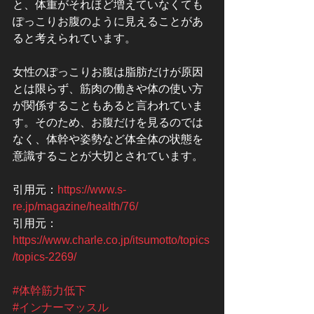
と、体重がそれほど増えていなくても
ぽっこりお腹のように見えることがあ
ると考えられています。
女性のぽっこりお腹は脂肪だけが原因
とは限らず、筋肉の働きや体の使い方
が関係することもあると言われていま
す。そのため、お腹だけを見るのでは
なく、体幹や姿勢など体全体の状態を
意識することが大切とされています。
引用元：
https://www.s-
re.jp/magazine/health/76/
引用元：
https://www.charle.co.jp/itsumotto/topics
/topics-2269/
#体幹筋力低下
#インナーマッスル