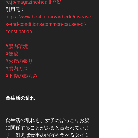
re.jp/magazine/health/76/
引用元：
https://www.health.harvard.edu/disease
s-and-conditions/common-causes-of-
constipation
#腸内環境
#便秘
#お腹の張り
#腸内ガス
#下腹の膨らみ
食生活の乱れ
食生活の乱れも、女子のぽっこりお腹
に関係することがあると言われていま
す。例えば食事の内容や食べるタイミ