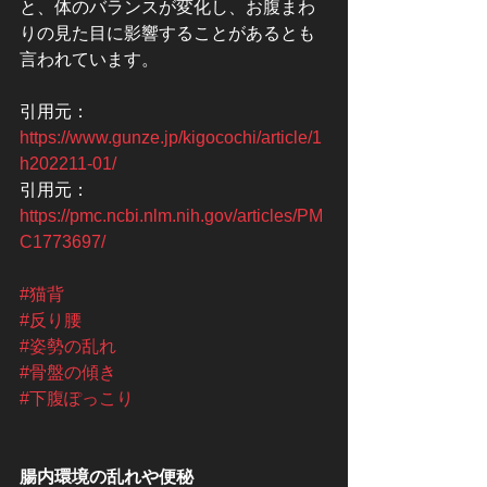
と、体のバランスが変化し、お腹まわ
りの見た目に影響することがあるとも
言われています。
引用元：
https://www.gunze.jp/kigocochi/article/1
h202211-01/
引用元：
https://pmc.ncbi.nlm.nih.gov/articles/PM
C1773697/
#猫背
#反り腰
#姿勢の乱れ
#骨盤の傾き
#下腹ぽっこり
腸内環境の乱れや便秘