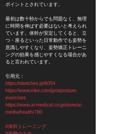
ポイントとされています。
最初は数十秒からでも問題なく、無理
に時間を伸ばす必要はないと考えられ
ています。体幹が安定してくると、立
つ・座るといった日常動作でも姿勢を
意識しやすくなり、姿勢矯正トレーニ
ングの効果を感じやすくなる場合があ
ると言われています。
引用元：
https://stretchex.jp/6054
https://www.nike.com/jp/a/posture-
exercises
https://www.ai-medical.co.jp/store/ai-
media/health/780
#体幹トレーニング
#姿勢の土台