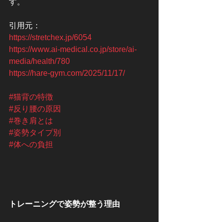
す。
引用元：
https://stretchex.jp/6054
https://www.ai-medical.co.jp/store/ai-
media/health/780
https://hare-gym.com/2025/11/17/
#猫背の特徴
#反り腰の原因
#巻き肩とは
#姿勢タイプ別
#体への負担
トレーニングで姿勢が整う理由