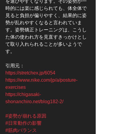
を選びやすくなります。その姿勢が一
時的には楽に感じられても、体全体で
見ると負担が偏りやすく、結果的に姿
勢が乱れやすくなると言われていま
す。姿勢矯正トレーニングは、こうし
た体の使われ方を見直すきっかけとし
て取り入れられることが多いようで
す。
引用元：
https://stretchex.jp/6054
https://www.nike.com/jp/a/posture-
exercises
https://chigasaki-
shonanchiro.net/blog182-2/
#姿勢が崩れる原因
#日常動作の影響
#筋肉バランス