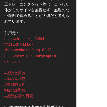
正トレーニングを行う際は、こうした
体からのサインを無視せず、無理のな
い範囲で進めることが大切だと考えら
れています。
引用元：
https://stretchex.jp/6054
https://chigasaki-
shonanchiro.net/blog182-2/
https://www.nike.com/jp/a/posture-
exercises
#姿勢と痛み
#体の違和感
#首肩の負担
#腰の違和感
#姿勢改善の目安