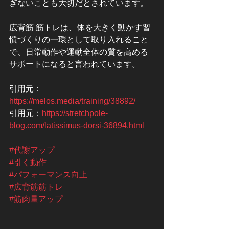
ぎないことも大切だとされています。
広背筋 筋トレは、体を大きく動かす習
慣づくりの一環として取り入れること
で、日常動作や運動全体の質を高める
サポートになると言われています。
引用元：
https://melos.media/training/38892/
引用元：
https://stretchpole-
blog.com/latissimus-dorsi-36894.html
#代謝アップ
#引く動作
#パフォーマンス向上
#広背筋筋トレ
#筋肉量アップ