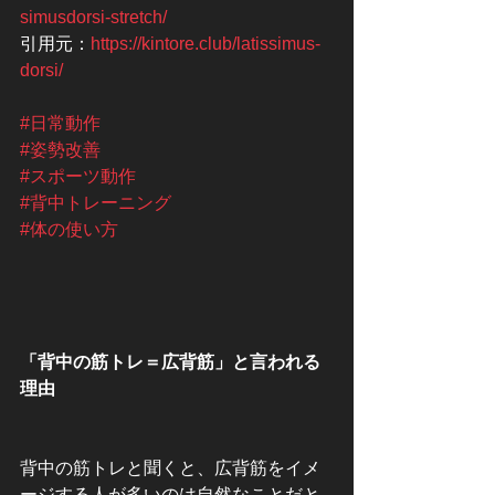
simusdorsi-stretch/
引用元：
https://kintore.club/latissimus-
dorsi/
#日常動作
#姿勢改善
#スポーツ動作
#背中トレーニング
#体の使い方
「背中の筋トレ＝広背筋」と言われる
理由
背中の筋トレと聞くと、広背筋をイメ
ージする人が多いのは自然なことだと