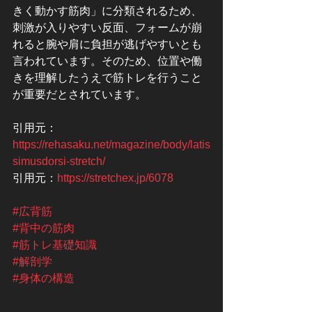
きく動かす筋肉」に分類されるため、
刺激が入りやすい反面、フォームが崩
れると腕や肩に負担が逃げやすいとも
言われています。そのため、位置や働
きを理解したうえで筋トレを行うこと
が重要だとされています。
引用元：
https://rehasaku.net/magazine/body/latis
simusdorsi-stretch/
引用元：
https://stretchex.jp/6078
#広背筋
#背中の筋肉
#筋トレ基礎知識
#解剖学
#身体の構造