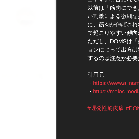
以前は「筋肉にでき
い刺激による微細な
に、筋肉が伸ばされ
で起こりやすい傾向
ただし、DOMSは
ョンによって出方は
するのは注意が必要
引用元：
・
https://www.alinam
・
https://melos.medi
#遅発性筋肉痛
#DO