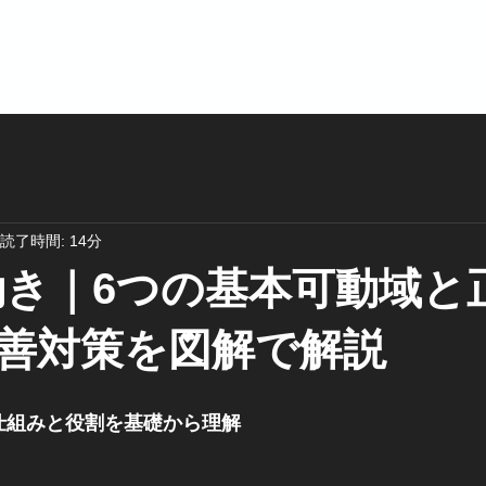
TOP
UGKの特色
ミッション
ビフォーアフター
読了時間: 14分
動き｜6つの基本可動域と
善対策を図解で解説
仕組みと役割を基礎から理解