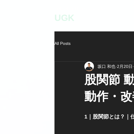
personal fitness studio
UGK
All Posts
坂口 和也
2月20日
股関節 
動作・改
1｜股関節とは？｜