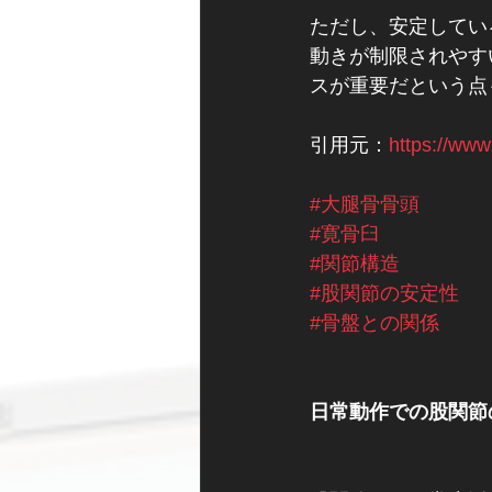
ただし、安定してい
動きが制限されやす
スが重要だという点
引用元：
https://www
#大腿骨骨頭
#寛骨臼
#関節構造
#股関節の安定性
#骨盤との関係
日常動作での股関節