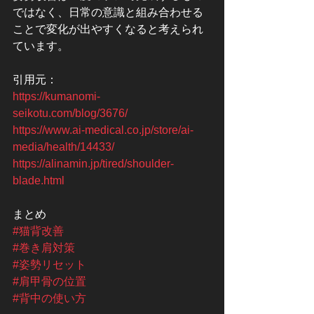
ではなく、日常の意識と組み合わせる
ことで変化が出やすくなると考えられ
ています。
引用元：
https://kumanomi-
seikotu.com/blog/3676/
https://www.ai-medical.co.jp/store/ai-
media/health/14433/
https://alinamin.jp/tired/shoulder-
blade.html
まとめ
#猫背改善
#巻き肩対策
#姿勢リセット
#肩甲骨の位置
#背中の使い方