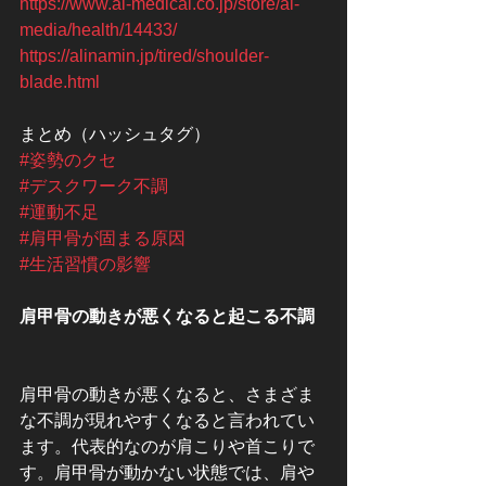
https://www.ai-medical.co.jp/store/ai-
media/health/14433/
https://alinamin.jp/tired/shoulder-
blade.html
まとめ（ハッシュタグ）
#姿勢のクセ
#デスクワーク不調
#運動不足
#肩甲骨が固まる原因
#生活習慣の影響
肩甲骨の動きが悪くなると起こる不調
肩甲骨の動きが悪くなると、さまざま
な不調が現れやすくなると言われてい
ます。代表的なのが肩こりや首こりで
す。肩甲骨が動かない状態では、肩や