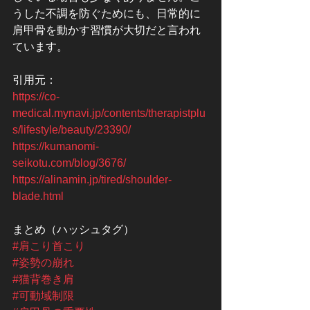
うした不調を防ぐためにも、日常的に
肩甲骨を動かす習慣が大切だと言われ
ています。
引用元：
https://co-
medical.mynavi.jp/contents/therapistplu
s/lifestyle/beauty/23390/
https://kumanomi-
seikotu.com/blog/3676/
https://alinamin.jp/tired/shoulder-
blade.html
まとめ（ハッシュタグ）
#肩こり首こり
#姿勢の崩れ
#猫背巻き肩
#可動域制限