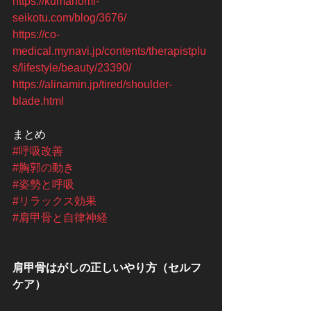
https://kumanomi-
seikotu.com/blog/3676/
https://co-
medical.mynavi.jp/contents/therapistplu
s/lifestyle/beauty/23390/
https://alinamin.jp/tired/shoulder-
blade.html
まとめ
#呼吸改善
#胸郭の動き
#姿勢と呼吸
#リラックス効果
#肩甲骨と自律神経
肩甲骨はがしの正しいやり方（セルフ
ケア）