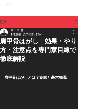
UGK
personal fitness studio
記事
坂口 和也
1月29日
読了時間: 17分
肩甲骨はがし｜効果・やり
方・注意点を専門家目線で
徹底解説
肩甲骨はがしとは？意味と基本知識