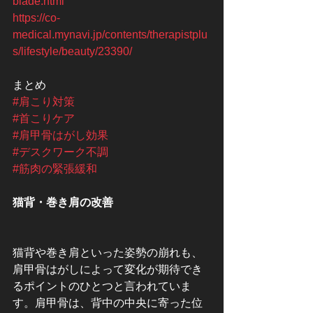
blade.html
https://co-
medical.mynavi.jp/contents/therapistplu
s/lifestyle/beauty/23390/
まとめ
#肩こり対策
#首こりケア
#肩甲骨はがし効果
#デスクワーク不調
#筋肉の緊張緩和
猫背・巻き肩の改善
猫背や巻き肩といった姿勢の崩れも、
肩甲骨はがしによって変化が期待でき
るポイントのひとつと言われていま
す。肩甲骨は、背中の中央に寄った位