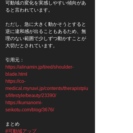
可動域の変化を実感しやすい傾向があ
ると言われています。
ただし、急に大きく動かそうとすると
逆に違和感が出ることもあるため、無
理のない範囲で少しずつ動かすことが
大切だとされています。
引用元：
https://alinamin.jp/tired/shoulder-
blade.html
https://co-
medical.mynavi.jp/contents/therapistplu
s/lifestyle/beauty/23390/
https://kumanomi-
seikotu.com/blog/3676/
まとめ
#可動域アップ