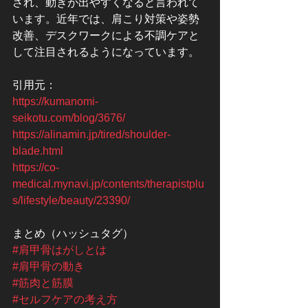
され、動きが出やすくなると言われて
います。近年では、肩こり対策や姿勢
改善、デスクワークによる不調ケアと
して注目されるようになっています。
引用元：
https://kumanomi-
seikotu.com/blog/3676/
https://alinamin.jp/tired/shoulder-
blade.html
https://co-
medical.mynavi.jp/contents/therapistplu
s/lifestyle/beauty/23390/
まとめ（ハッシュタグ）
#肩甲骨はがしとは
#肩甲骨の動き
#筋肉と筋膜
#セルフケアの考え方