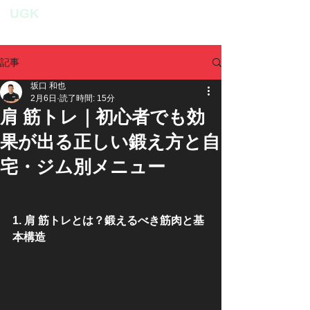
UGK
personal fitness studio
記事
坂口 和也
2月6日
読了時間: 15分
肩 筋トレ｜初心者でも効
果が出る正しい鍛え方と自
宅・ジム別メニュー
1. 肩 筋トレとは？鍛えるべき筋肉と基
本構造