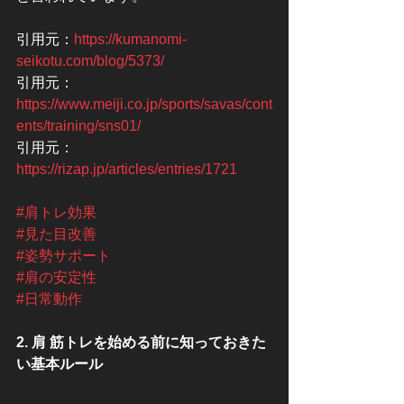
引用元：
https://kumanomi-
seikotu.com/blog/5373/
引用元：
https://www.meiji.co.jp/sports/savas/cont
ents/training/sns01/
引用元：
https://rizap.jp/articles/entries/1721
#肩トレ効果
#見た目改善
#姿勢サポート
#肩の安定性
#日常動作
2. 肩 筋トレを始める前に知っておきた
い基本ルール