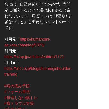
合には、自己判断だけで進めず、専門
家に相談するという選択肢もあると言
われています。肩 筋トレは「頑張りす
ぎないこと」も重要なポイントの一つ
です。
引用元：
https://kumanomi-
seikotu.com/blog/5373/
引用元：
https://rizap.jp/articles/entries/1721
引用元：
https://ufit.co.jp/blogs/training/shoulder-
training
#肩の痛み予防
#フォーム重視
#無理しない筋トレ
#肩トラブル対策