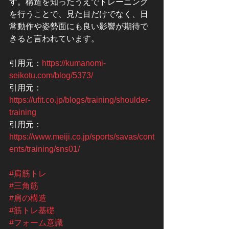
す。構造を知ったうえでトレーニング
を行うことで、見た目だけでなく、日
常動作や姿勢面にも良い影響が期待で
きると言われています。
引用元：
https://kumanomi-
seikotu.com/blog/5373/
引用元：
https://ufit.co.jp/blogs/training/shoulder-
training
引用元：
https://www.meiji.co.jp/sports/savas/cont
ents/training/sns01/
#肩筋トレ
#三角筋
#肩の構造
#筋トレ基礎
#フォーム意識