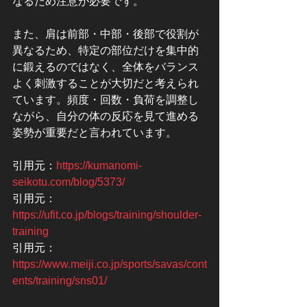
なるため注意が必要です。
また、肩は前部・中部・後部で役割が
異なるため、特定の部位だけを集中的
に鍛えるのではなく、全体をバランス
よく刺激することが大切だと考えられ
ています。頻度・回数・負荷を調整し
ながら、自分の体の反応を見て進める
姿勢が重要だと言われています。
引用元：
https://kumanomi-
seikotu.com/blog/5373/
引用元：
https://ufit.co.jp/blogs/training/shoulder-
training
引用元：
https://www.meiji.co.jp/sports/savas/cont
ents/training/sns01/