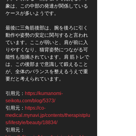
象は、この中部の発達が関係している
ケースが多いようです。
最後に三角筋後部は、腕を後ろに引く
動作や姿勢の安定に関与すると言われ
ています。ここが弱いと、肩が前に入
りやすくなり、猫背姿勢につながる可
能性も指摘されています。肩 筋トレで
は、この後部まで意識して鍛えること
が、全体のバランスを整えるうえで重
要だと考えられています。
引用元：
https://kumanomi-
seikotu.com/blog/5373/
引用元：
https://co-
medical.mynavi.jp/contents/therapistplu
s/lifestyle/beauty/18834/
引用元：