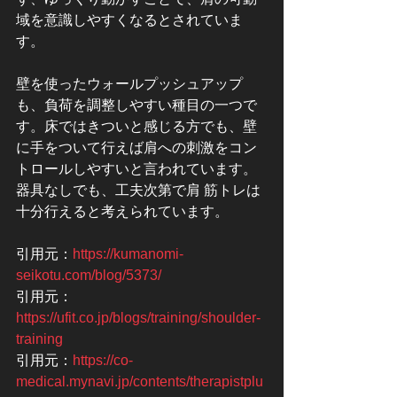
域を意識しやすくなるとされていま
す。
壁を使ったウォールプッシュアップ
も、負荷を調整しやすい種目の一つで
す。床ではきついと感じる方でも、壁
に手をついて行えば肩への刺激をコン
トロールしやすいと言われています。
器具なしでも、工夫次第で肩 筋トレは
十分行えると考えられています。
引用元：
https://kumanomi-
seikotu.com/blog/5373/
引用元：
https://ufit.co.jp/blogs/training/shoulder-
training
引用元：
https://co-
medical.mynavi.jp/contents/therapistplu