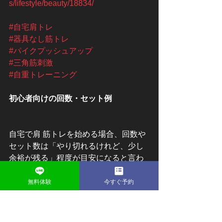
s/lifestyle/beauty/18834/
#自宅肩トレ
#器具なし筋トレ
#パイクプッシュアップ
#三角筋刺激
#自重トレーニング
初心者向けの回数・セット例
自宅で肩 筋トレを始める場合、回数や
セット数は「やり切れるけれど、少し
余裕が残る」程度が目安になると言わ
れています。具体的には、1種目あたり
10〜15回を2〜3セット行う方法が、初
無料体験
今すぐ予約
心者向けとして紹介されることが多い
ようです。