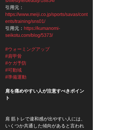
s/lifestyle/beauty/18834/
引用元：
https://www.meiji.co.jp/sports/savas/cont
ents/training/sns01/
引用元：
https://kumanomi-
seikotu.com/blog/5373/
#ウォーミングアップ
#肩甲骨
#ケガ予防
#可動域
#準備運動
肩を痛めやすい人が注意すべきポイン
ト
肩 筋トレで違和感が出やすい人には、
いくつか共通した傾向があると言われ