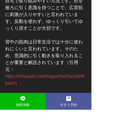
自宅で取り組みやすい方法です。肘を
後ろに引く意識を持つことで、広背筋
に刺激が入りやすいと言われていま
す。反動を使わず、ゆっくり引いてゆ
っくり戻すことが大切です。
背中の筋肉は日常生活では十分に使わ
れにくいと言われています。そのた
め、意識的に引く動きを取り入れるこ
とが重要と解説されています（引用
元：
https://rehasaku.net/magazine/back/left-
pain/）。
軽い負荷でも丁寧に行えば、背筋の筋
トレとして十分な刺激になると考えら
無料体験
今すぐ予約
れています。
#タオルトレーニング