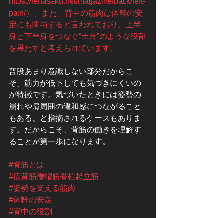
https://rehasaku.net/magazine/back/left-
pain/）。また、背中の筋肉は体幹の安
定にも関与すると言われており、上半
身と下半身をつなぐ“土台”のような役割
を果たすと考えられています。
普段あまり意識しない部分だからこ
そ、筋力が低下しても気づきにくいの
が特徴です。気づいたときには姿勢の
崩れや肩周囲の違和感につながること
もある、と指摘されるケースもありま
す。だからこそ、背筋の働きを理解す
ることが第一歩になります。
#背筋とは
#広背筋僧帽筋脊柱起立筋
#姿勢を支える筋肉
#体幹の安定
#背中の役割