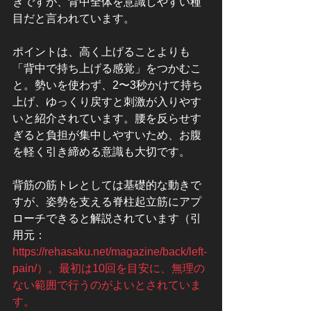
きですが、背中全体を意識しやすい種
目だと言われています。
ポイントは、高く上げることよりも
「背中で持ち上げる感覚」をつかむこ
と。勢いを使わず、2〜3秒かけて持ち
上げ、ゆっくり戻すと刺激が入りやす
いと紹介されています。腰を反らせす
ぎると負担が集中しやすいため、お腹
を軽く引き締める意識も大切です。
背筋の筋トレとしては基礎的な動きで
すが、姿勢を支える脊柱起立筋にアプ
ローチできると解説されています（引
用元：
https://rehasaku.net/magazine/back/left-
pain/）。最初は10回を目安に、無理の
ない範囲で行うのがよいとされていま
す。