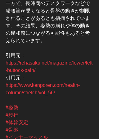
一方で、長時間のデスクワークなどで
腸腰筋が硬くなると骨盤の動きが制限
されることがあるとも指摘されていま
す。その結果、姿勢の崩れや体の動き
の違和感につながる可能性もあると考
えられています。
引用元：
https://rehasaku.net/magazine/lower/left
-buttock-pain/
引用元：
https://www.kenporen.com/health-
column/stretch/vol_56/
#姿勢
#歩行
#体幹安定
#骨盤
#インナーマッスル