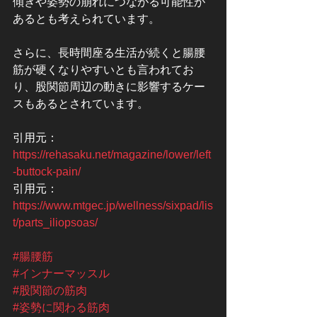
傾きや姿勢の崩れにつながる可能性が
あるとも考えられています。
さらに、長時間座る生活が続くと腸腰
筋が硬くなりやすいとも言われてお
り、股関節周辺の動きに影響するケー
スもあるとされています。
引用元：
https://rehasaku.net/magazine/lower/left
-buttock-pain/
引用元：
https://www.mtgec.jp/wellness/sixpad/lis
t/parts_iliopsoas/
#腸腰筋
#インナーマッスル
#股関節の筋肉
#姿勢に関わる筋肉