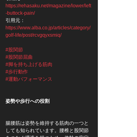
https://rehasaku.net/magazine/lower/left
-buttock-pain/
引用元：
https://www.alba.co.jp/articles/category/
golf-life/post/rcvgqyxsmiq/
#股関節
#股関節屈曲
#脚を持ち上げる筋肉
#歩行動作
#運動パフォーマンス
姿勢や歩行への役割
腸腰筋は姿勢を維持する筋肉の一つと
しても知られています。腰椎と股関節