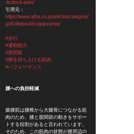
-buttock-pain/
引用元：
https://www.alba.co.jp/articles/category/
golf-life/post/rcvgqyxsmiq/
#歩行
#運動能力
#股関節
#脚を持ち上げる筋肉
#パフォーマンス
腰への負担軽減
腸腰筋は腰椎から大腿骨につながる筋
肉のため、腰と股関節の動きをサポー
トする役割があると言われています。
そのため、この筋肉の状態が腰周辺の