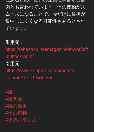
肉とも言われています。体の連動がス
ムーズになることで、腰だけに負担が
集中しにくくなる可能性もあるとされ
ています。
引用元：
https://rehasaku.net/magazine/lower/left
-buttock-pain/
引用元：
https://www.kenporen.com/health-
column/stretch/vol_56/
#腰
#股関節
#腰の負担
#体の連動
#姿勢バランス