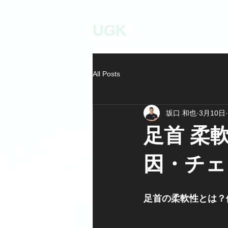
personal fitness studio
UGK
All Posts
坂口 和也
3月10日
足首 柔
因・チェ
足首の柔軟性とは？