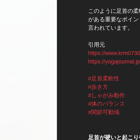
このように足首の柔
がある重要なポイン
言われています。
引用元
https://www.krm0730
https://yogajournal.j
#足首柔軟性
#歩き方
#しゃがみ動作
#体のバランス
#関節可動域
足首が硬いと起こり