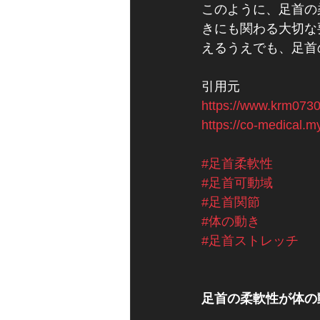
このように、足首の
きにも関わる大切な
えるうえでも、足首
引用元
https://www.krm0730
https://co-medical.my
#足首柔軟性
#足首可動域
#足首関節
#体の動き
#足首ストレッチ
足首の柔軟性が体の