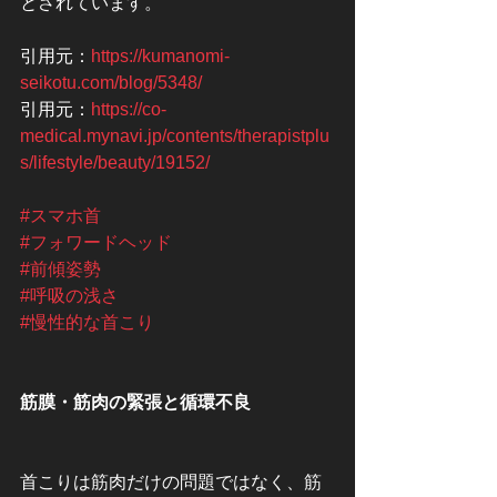
とされています。
引用元：
https://kumanomi-
seikotu.com/blog/5348/
引用元：
https://co-
medical.mynavi.jp/contents/therapistplu
s/lifestyle/beauty/19152/
#スマホ首
#フォワードヘッド
#前傾姿勢
#呼吸の浅さ
#慢性的な首こり
筋膜・筋肉の緊張と循環不良
首こりは筋肉だけの問題ではなく、筋