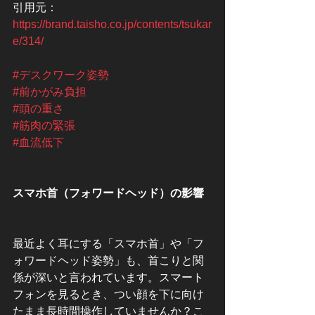
引用元：
https://brand.taisho.co.jp/contents/tsukar
e/314/
#デスクワーク姿勢
#前かがみ負担
#頭の重さ
#筋肉の緊張
#血流低下
スマホ首（フォワードヘッド）の影響
最近よく耳にする「スマホ首」や「フ
ォワードヘッド姿勢」も、首こりと関
係が深いと言われています。スマート
フォンを見るとき、つい顔を下に向け
たまま長時間操作していませんか？こ