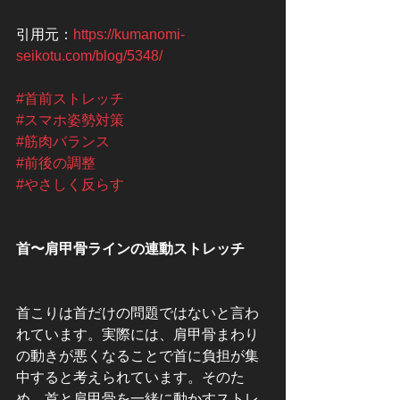
引用元：
https://kumanomi-
seikotu.com/blog/5348/
#首前ストレッチ
#スマホ姿勢対策
#筋肉バランス
#前後の調整
#やさしく反らす
首〜肩甲骨ラインの連動ストレッチ
首こりは首だけの問題ではないと言わ
れています。実際には、肩甲骨まわり
の動きが悪くなることで首に負担が集
中すると考えられています。そのた
め、首と肩甲骨を一緒に動かすストレ