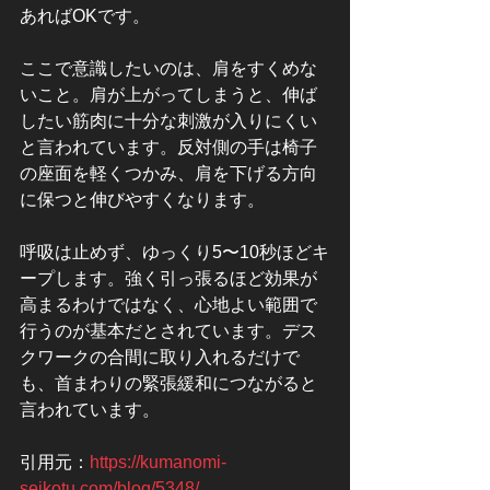
あればOKです。
ここで意識したいのは、肩をすくめな
いこと。肩が上がってしまうと、伸ば
したい筋肉に十分な刺激が入りにくい
と言われています。反対側の手は椅子
の座面を軽くつかみ、肩を下げる方向
に保つと伸びやすくなります。
呼吸は止めず、ゆっくり5〜10秒ほどキ
ープします。強く引っ張るほど効果が
高まるわけではなく、心地よい範囲で
行うのが基本だとされています。デス
クワークの合間に取り入れるだけで
も、首まわりの緊張緩和につながると
言われています。
引用元：
https://kumanomi-
seikotu.com/blog/5348/