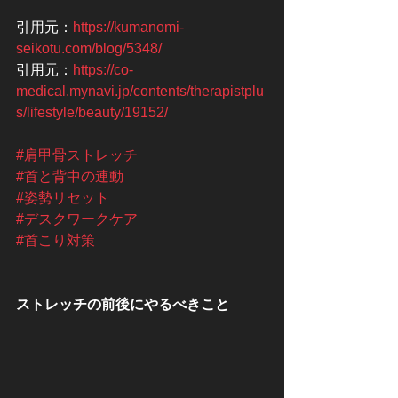
引用元：
https://kumanomi-
seikotu.com/blog/5348/
引用元：
https://co-
medical.mynavi.jp/contents/therapistplu
s/lifestyle/beauty/19152/
#肩甲骨ストレッチ
#首と背中の連動
#姿勢リセット
#デスクワークケア
#首こり対策
ストレッチの前後にやるべきこと