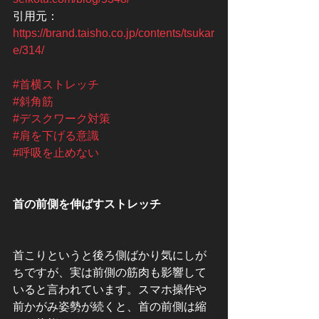
引用元：
https://brand.taisho.co.jp/contents/tsukar
e/314/
#首横ストレッチ
#斜角筋
#デスクワーク対策
#肩を下げる意識
#呼吸を止めない
首の前側を伸ばすストレッチ
首こりというと後ろ側ばかり気にしが
ちですが、実は前側の筋肉も影響して
いると言われています。スマホ操作や
前かがみ姿勢が続くと、首の前側は縮