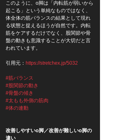
このように、o脚は「内転筋が弱いから
起こる」という単純なものではなく、
体全体の筋バランスの結果として現れ
る状態と捉えるほうが自然です。内転
筋をケアするだけでなく、股関節や骨
盤の動きも意識することが大切だと言
われています。
引用元：
https://stretchex.jp/5032
#筋バランス
#股関節の動き
#骨盤の傾き
#太もも外側の筋肉
#体の連動
改善しやすいo脚／改善が難しいo脚の
違い