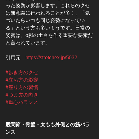
った姿勢が影響します。これらのクセ
は無意識に行われることが多く、「気
づいたらいつも同じ姿勢になってい
る」という方も多いようです。日常の
姿勢は、o脚の土台を作る重要な要素だ
と言われています。
引用元：
https://stretchex.jp/5032
#歩き方のクセ
#立ち方の影響
#座り方の習慣
#つま先の向き
#重心バランス
股関節・骨盤・太もも外側との筋バラ
ンス