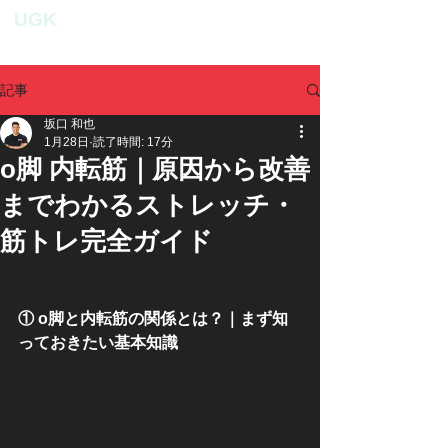
UGK
personal fitness studio
記事
坂口 和也
1月28日
読了時間: 17分
o脚 内転筋｜原因から改善
までわかるストレッチ・
筋トレ完全ガイド
① o脚と内転筋の関係とは？｜まず知
っておきたい基本知識