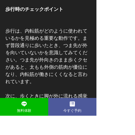
歩行時のチェックポイント
歩行は、内転筋がどのように使われて
いるかを見極める重要な動作です。ま
ず普段通りに歩いたとき、つま先が外
を向いていないかを意識してみてくだ
さい。つま先が外向きのまま歩くクセ
があると、太もも外側の筋肉が優位に
なり、内転筋が働きにくくなると言わ
れています。
次に、歩くときに脚が外に流れる感覚
がないかも確認してみましょう。足を
前に出したとき、膝が外に逃げるよう
無料体験
今すぐ予約
に動く場合は、内転筋のサポートが弱
くなっている可能性があります。ま
た、歩いたあとに靴の外側ばかりがす