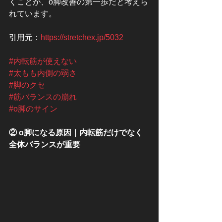
くことが、o脚改善の第一歩だと考えら
れています。
引用元：
https://stretchex.jp/5032
#内転筋が使えない
#太もも内側の弱さ
#脚のクセ
#筋バランスの崩れ
#o脚のサイン
② o脚になる原因｜内転筋だけでなく
全体バランスが重要