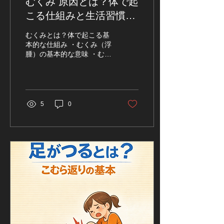
むくみ 原因とは？体で起
す。これらの筋肉が協調し
て働くことで、肩の安定性
こる仕組みと生活習慣・
や腕の動きが保たれると考
病気の可能性をわかりや
えられています。肩甲骨は
むくみとは？体で起こる基
単独で働くというよりも、
すく解説
本的な仕組み ・むくみ（浮
背中や肩、腕の筋肉と連動
腫）の基本的な意味 ・むく
しながら体の動きを支えて
みが起こる体内のメカニズ
いる存在です。 日常生活で
ム ・むくみが出やすい部位
はあまり意識されない部分
の特徴 むくみ（浮腫）の基
ですが、肩甲骨の動きがス
本的な意味 「むくみ」とい
ムーズであるほど、腕の動
う言葉は日常でもよく耳に
5
0
きが自然になりやすいと言
しますが、体の中ではどの
われています。反対に、肩
ような状態なのでしょう
甲骨まわりの筋肉が硬くな
か。一般的にむくみとは、
ると、肩を動かしたとき
体の組織のすき間に余分な
に...
水分がたまり、皮膚や体の
一部がふくらんだように見
える状態を指すと言われて
います。医学的には「浮腫
（ふしゅ）」と呼ばれるこ
ともあり、血液や体液のバ
ランスが変化することで起
こることがあると考えられ