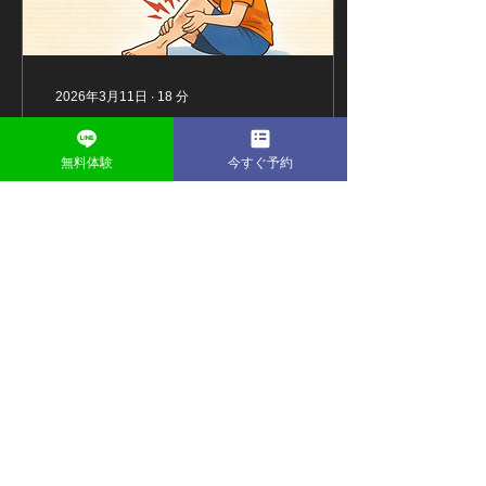
ています。 私たちの体は、
血管の中を流れる血液と、
その周囲の組織液がバラン
スを取りながら循環してい
ます。通常は血管から出た
2026年3月11日
∙
18
分
水分が再び血管やリンパ管
足がつる原因とは？夜中
に戻る仕組みになっていま
すが、この流れが一時的に
のこむら返りの理由と対
無料体験
今すぐ予約
うまくいかない場合、組織
処法・予防方法をわかり
に水分がとどまりやすくな
足がつるとは？こむら返り
るとされています。こうし
やすく解説
の基本 ・足がつるとはどん
た状態が続くと、皮膚を押
な状態 ・こむら返りが起こ
したときにへこみが残るこ
る仕組み ・夜中に起こりや
とや、靴や指輪がきつく感
すい理由 足がつるとはどん
じることがあるとも言われ
な状態 「足がつる」とは、
ています。 むくみは誰にで
突然ふくらはぎや足の筋肉
も起こる可能性があり、長
が強く縮んでしまい、激し
6
0
時間同じ姿勢でいるときや
い痛みが出る状態のことを
体調の変化などでも感じや
指すことが多いと言われて
すいことがあるようです。
います。一般的には「こむ
特に夕方になると足が重...
ら返り」と呼ばれることが
多く、夜中や運動中などに
もっと見る
突然起こるケースがよく知