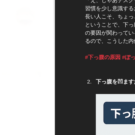
「え、じゃあデスク
習慣を少し意識する
長い人こそ、ちょっ
ということで、下っ
の要因が関わってい
るので、こうした内
#下っ腹の原因
#ぽ
下っ腹を凹ます