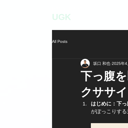
personal fitness studio
UGK
All Posts
坂口 和也
2025年
下っ腹を
クササイ
はじめに：下っ
がぽっこりする