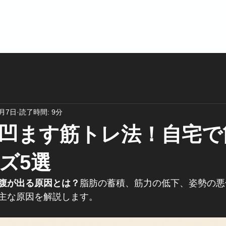
TOP
UGKの特色
ミッション
ビフォーアフター
4月7日
読了時間: 9分
凹ます筋トレ法！自宅で
ズ5選
腹が出る原因とは？
脂肪の蓄積、筋力の低下、姿勢の悪
主な原因を解説します。