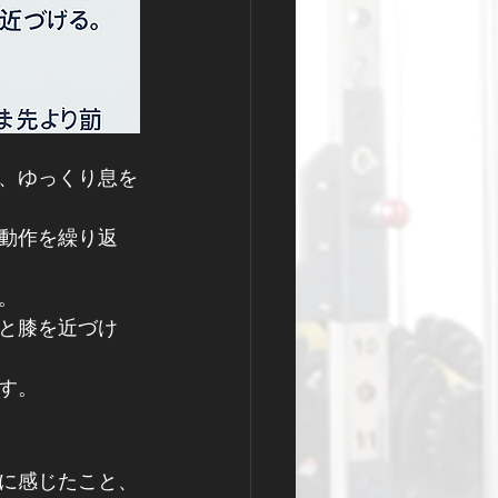
、ゆっくり息を
す動作を繰り返
。
肘と膝を近づけ
す。
に感じたこと、