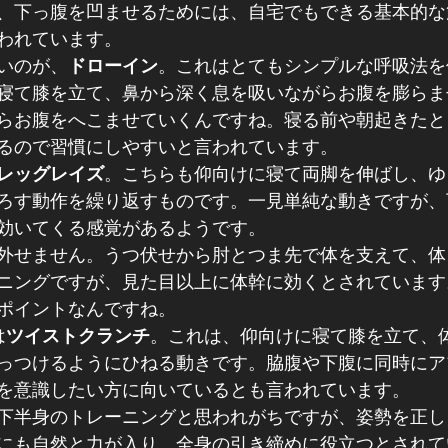
、下っ腹を凹ませるためには、自宅でもできる基本的な
われています。
いのが、
ドローイン
。これはとてもシンプルな呼吸法を
寝て膝を立て、鼻から深く息を吸いながらお腹を膨らま
らお腹をへこませていくんですね。寝る前や朝起きたと
るので習慣にしやすいと言われています。
レッグレイズ
。こちらも仰向けに寝て両脚を伸ばし、ゆ
ろす動作を繰り返すものです。一見単純な動きですが、
効いてくる感覚があるようです。
外せません。うつ伏せから肘とつま先で体を支えて、体
ニングですが、見た目以上に体幹に効くとされています
ポイントなんですね。
は
ツイストクランチ
。これは、仰向けに寝て膝を立て、
っつけるようにひねる動きです。脇腹や下腹に同時にア
を意識したい方に向いているとも言われています。
下半身のトレーニングと思われがちですが、姿勢を正し
にも自然と力が入り、全身の引き締めに役立つとされて