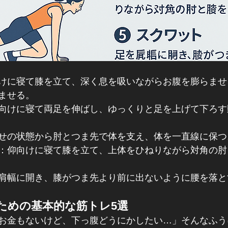
けに寝て膝を立て、深く息を吸いながらお腹を膨らませ
ませる。
仰向けに寝て両足を伸ばし、ゆっくりと足を上げて下ろ
せの状態から肘とつま先で体を支え、体を一直線に保つ
：​仰向けに寝て膝を立て、上体をひねりながら対角の
を肩幅に開き、膝がつま先より前に出ないように腰を落と
ための基本的な筋トレ5選
お金もないけど、下っ腹どうにかしたい…」そんなふう