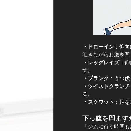
・ドローイン
：仰向
吐きながらお腹を凹
・レッグレイズ
：​
す。
・プランク
：うつ伏
・ツイストクランチ
る。
・スクワット
：​足
下っ腹を凹ます
「ジムに行く時間も