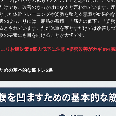
ワークばっかりの私もヤバい…？」と思った方、ご安心
だけでも、改善のきっかけになると言われています。座
とした体幹トレーニングや姿勢を整える意識が効果的な
腹のぽっこりには「脂肪の蓄積」「筋力の低下」「姿勢
るとされています。ただ体重を落とすだけでは改善しづ
側の要素にも目を向けることが大切です。
っこりお腹対策
#筋力低下に注意
#姿勢改善がカギ
#内
ための基本的な筋トレ5選