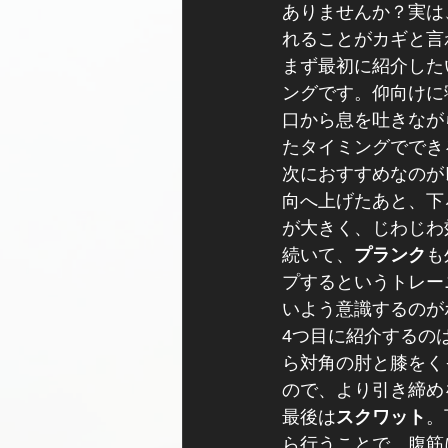
ありませんか？実は
れることがカギと言
まず最初に紹介した
ングです。仰向けに
口から息を吐きなが
たタイミングででき
次におすすめなのが
向へ上げたあと、下
が大きく、じわじわ
続いて、
プランク
も
プするというトレー
いよう意識するのが
4つ目に紹介するの
ら対角の肘と膝をく
ので、より引き締め
最後は
スクワット
。
ら行うことで、腹筋